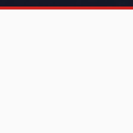
Valor de la entrada:
$3.000
Formas de pago:
Transferencia y WebPay
Aplica Ley SEP (Subvención Escolar
Preferencial)
Horarios de Funciones:
10.00 am y 12.00 pm
Reservas y consultas:
ventascultura@ucsc.cl
+56 9 4158 1818