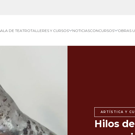
SALA DE TEATRO
TALLERES Y CURSOS
NOTICIAS
CONCURSOS
OBRAS 
ARTÍSTICA Y C
Hilos de