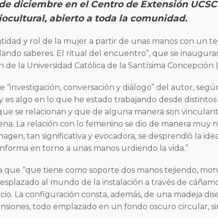
6 de diciembre en el Centro de Extensión UCS
ciocultural, abierto a toda la comunidad.
dad y rol de la mujer a partir de unas manos con un tej
lando saberes. El ritual del encuentro”, que se inaugura
n de la Universidad Católica de la Santísima Concepción 
de “investigación, conversación y diálogo” del autor, seg
es algo en lo que he estado trabajando desde distintos 
 que se relacionan y que de alguna manera son vinculant
ena. La relación con lo femenino se dio de manera muy n
gen, tan significativa y evocadora, se desprendió la ide
conforma en torno a unas manos urdiendo la vida.”
a que “que tiene como soporte dos manos tejiendo, mon
 desplazado al mundo de la instalación a través de cáñam
acio. La configuración consta, además, de una madeja dis
ensiones, todo emplazado en un fondo oscuro circular, s