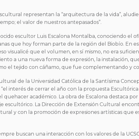
escultural representan la “arquitectura de la vida”, alud
iempo; el valor de nuestros antepasados”.
ocido escultor Luis Escalona Montalba, conociendo el ofi
s que hoy forman parte de la región del Biobío. En este
o visualicé que el volumen, en sí mismo, no era suficien
amiento a una nueva forma de expresión, la instalación, 
como el tejido con cáñamo, que fue complementando y c
ultural de la Universidad Católica de la Santísima Conce
“el interés de cerrar el año con la propuesta Escultórica
n el quehacer académico. La obra de Escalona destaca por
uaje escultórico. La Dirección de Extensión Cultural enc
ural y con la promoción de expresiones artísticas que es
siempre buscan una interacción con los valores de la UC